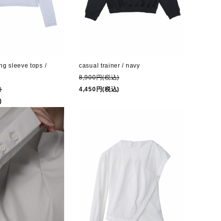
casual trainer / navy
ng sleeve tops /
8,900円(税込)
4,450円(税込)
)
)