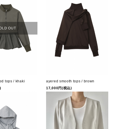
OLD OUT
ed tops / khaki
ayered smooth tops / brown
)
17,000円(税込)