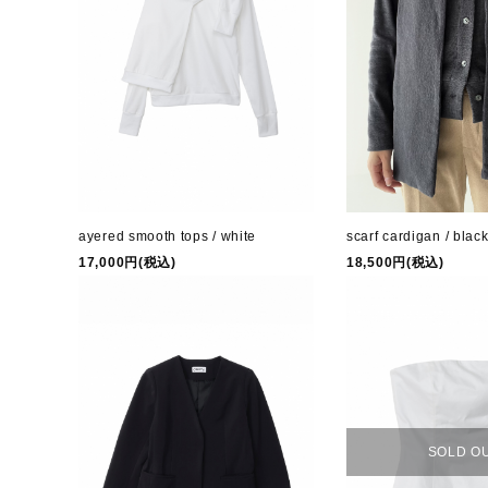
ayered smooth tops / white
scarf cardigan / blac
17,000円(税込)
18,500円(税込)
SOLD O