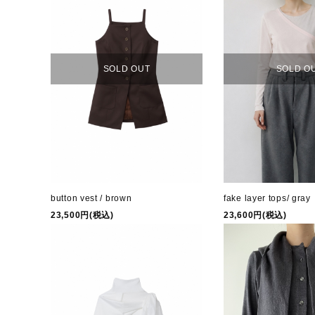
SOLD OUT
SOLD O
button vest / brown
fake layer tops/ gray
23,500円(税込)
23,600円(税込)