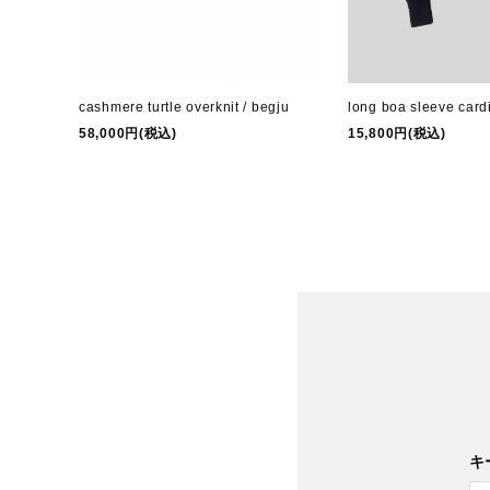
long boa sleeve card
cashmere turtle overknit / begju
15,800円(税込)
58,000円(税込)
キ