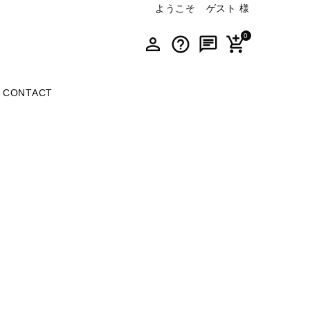
ようこそ ゲスト 様
0
person_outline
help_outline
chat
add_shopping_cart
CONTACT
ER
PRING /
NAVY
BOTTOMS
IVORY / OFF
UMMER 24
WHITE
BROWN
PURPLE