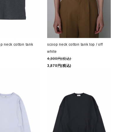
p neck cotton tank
scoop neck cotton tank top / off
white
4,300円(税込)
3,870円(税込)