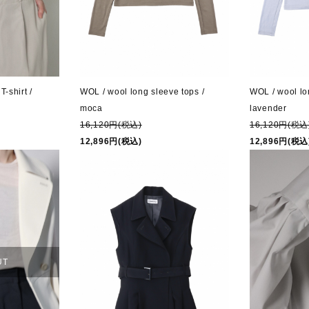
-shirt /
WOL / wool long sleeve tops /
WOL / wool lo
moca
lavender
16,120円(税込)
16,120円(税込
12,896円(税込)
12,896円(税込
UT