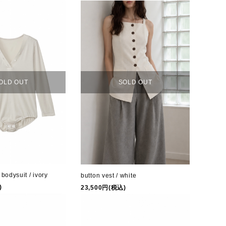
OLD OUT
SOLD OUT
 bodysuit / ivory
button vest / white
)
23,500円(税込)