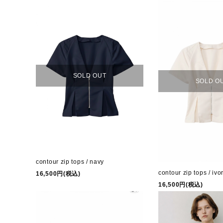
CATEGORY
COLOR
Q&A
SOLD OUT
NEWS
SOLD O
note
CONTACT
INFORMATION
contour zip tops / navy
contour zip tops / ivo
16,500円(税込)
16,500円(税込)