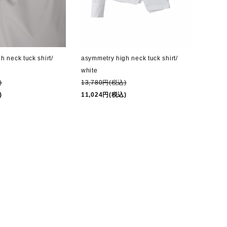
h neck tuck shirt/
asymmetry high neck tuck shirt/
white
)
13,780円(税込)
)
11,024円(税込)