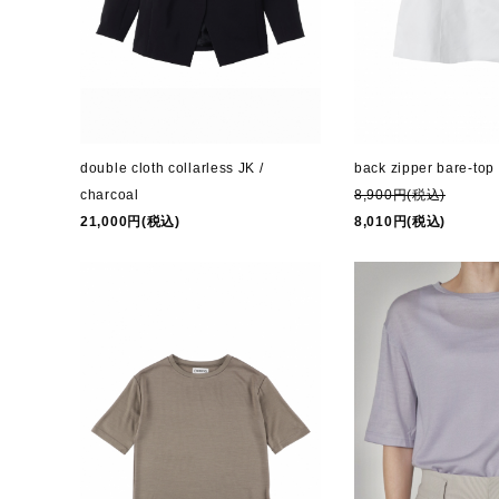
back zipper bare-top 
double cloth collarless JK /
8,900円(税込)
charcoal
8,010円(税込)
21,000円(税込)