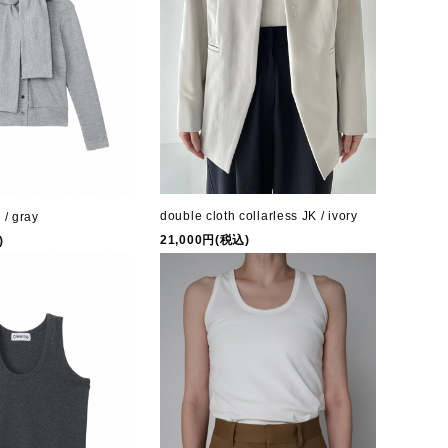
double cloth collarless JK / ivory
 / gray
21,000円(税込)
)