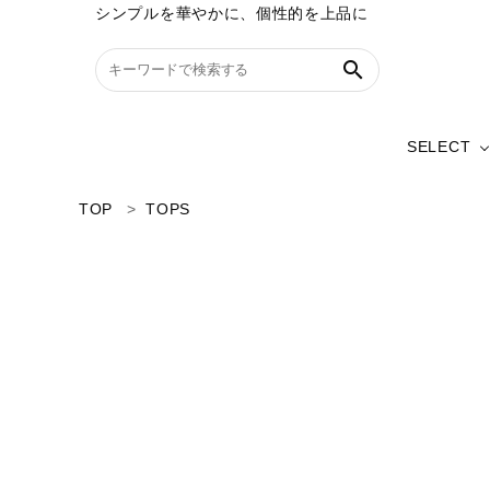
シンプルを華やかに、個性的を上品に
search
SELECT
シャツ
TOP
TOPS
ワンピース
search
RANKI
スカート
ACCOUNT MENU
ようこそ ゲスト 様
パンツ
meeting_room
person
ログイン
新規会員登録
SELECT