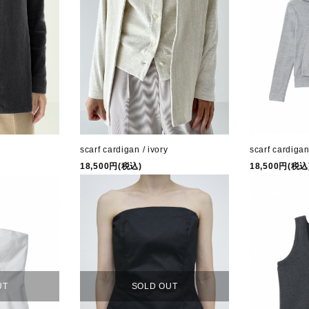
k
scarf cardigan / ivory
scarf cardigan
18,500円(税込)
18,500円(税込
UT
SOLD OUT