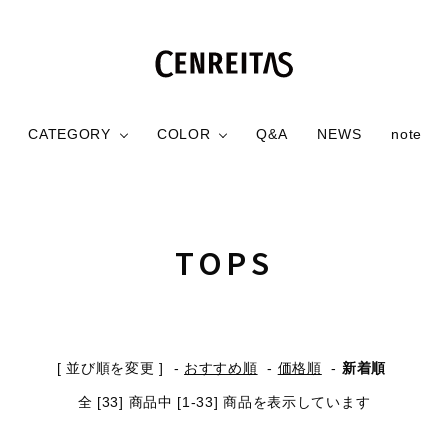
CATEGORY
COLOR
Q&A
NEWS
note
NG
TOPS
COMMING
BLACK
DRESS / ONE
NEW ITEMS
WHITE
OUT
S
SOON
PIECE
S
TOPS
GOODS
GRAY
SALE
BLUE
[ 並び順を変更 ]
-
おすすめ順
-
価格順
-
新着順
全 [33] 商品中 [1-33] 商品を表示しています