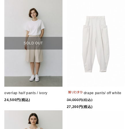
SOLD OUT
overlap half pants / ivory
drape pants/ off white
24,500円(税込)
34,000円(税込)
27,200円(税込)