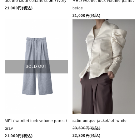
double cloth collarless JK / ivory
MEL/ woollet tuck volume pants /
21,000円(税込)
beige
21,000円(税込)
SOLD OUT
satin unique jacket/ off white
MEL/ woollet tuck volume pants /
28,500円(税込)
gray
22,800円(税込)
21,000円(税込)