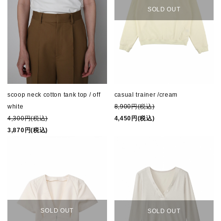
SOLD OUT
Q&A
NEWS
note
CONTACT
scoop neck cotton tank top / off
casual trainer /cream
white
8,900円(税込)
INFORMATION
4,300円(税込)
4,450円(税込)
3,870円(税込)
SOLD OUT
SOLD OUT