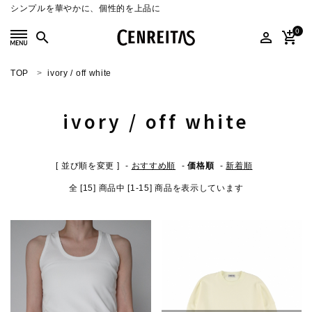
シンプルを華やかに、個性的を上品に
0
search
person_outline
add_shopping_cart
TOP
ivory / off white
search
ivory / off white
ACCOUNT MENU
ようこそ ゲスト 様
[ 並び順を変更 ]
-
おすすめ順
-
価格順
-
新着順
meeting_room
person
ログイン
新規会員登録
全 [15] 商品中 [1-15] 商品を表示しています
SELECT
CATEGORY
COLOR