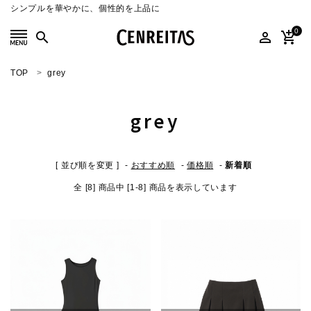
シンプルを華やかに、個性的を上品に
0
search
person_outline
add_shopping_cart
TOP
grey
search
grey
ACCOUNT MENU
ようこそ ゲスト 様
[ 並び順を変更 ]
-
おすすめ順
-
価格順
-
新着順
meeting_room
person
ログイン
新規会員登録
全 [8] 商品中 [1-8] 商品を表示しています
SELECT
CATEGORY
COLOR