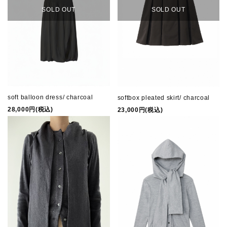
SOLD OUT
SOLD OUT
Q&A
NEWS
note
CONTACT
soft balloon dress/ charcoal
softbox pleated skirt/ charcoal
28,000円(税込)
23,000円(税込)
INFORMATION