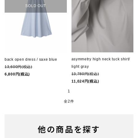
SOLD OUT
Q&A
NEWS
note
CONTACT
asymmetry high neck tuck shirt/
back open dress / saxe blue
light gray
13,600円(税込)
INFORMATION
13,780円(税込)
6,800円(税込)
11,024円(税込)
1
全2件
他の商品を探す