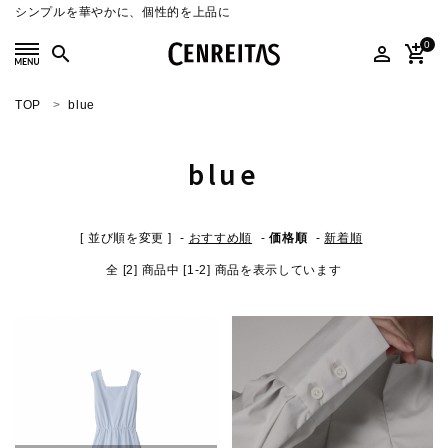
シンプルを華やかに、個性的を上品に
0
search
person_outline
add_shopping_cart
TOP
blue
search
blue
ACCOUNT MENU
ようこそ ゲスト 様
[ 並び順を変更 ]
-
おすすめ順
-
価格順
-
新着順
meeting_room
person
ログイン
新規会員登録
全 [2] 商品中 [1-2] 商品を表示しています
SELECT
CATEGORY
COLOR