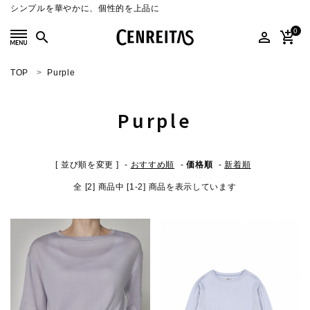
シンプルを華やかに、個性的を上品に
0
search
person_outline
add_shopping_cart
TOP
Purple
search
Purple
ACCOUNT MENU
ようこそ ゲスト 様
[ 並び順を変更 ]
-
おすすめ順
-
価格順
-
新着順
meeting_room
person
ログイン
新規会員登録
全 [2] 商品中 [1-2] 商品を表示しています
SELECT
CATEGORY
COLOR