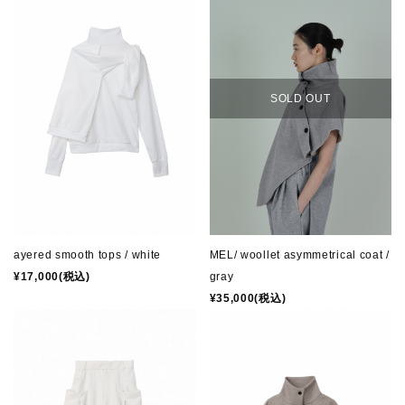
SOLD OUT
MEL/ woollet asymmetrical coat /
ayered smooth tops / white
gray
¥17,000(税込)
¥35,000(税込)