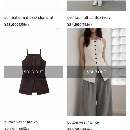
soft balloon dress/ charcoal
overlap half pants / ivory
¥28,000(税込)
¥24,500(税込)
SOLD OUT
SOLD OUT
button vest / brown
button vest / white
¥23,500(税込)
¥23,500(税込)