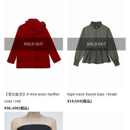
SOLD OUT
SOLD OUT
high-neck flared tops / khaki
【受注販売】A-line wool muffler
¥19,500(税込)
coat / red
¥56,400(税込)