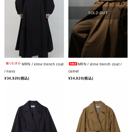
SOLD OUT
MRN / xline trench coat
MRN / xline trench coat /
/ navy
camel
¥34,920(税込)
¥34,920(税込)