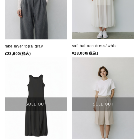
Q&A
NEWS
note
soft balloon dress/ white
fake layer tops/ gray
¥28,000(税込)
¥23,600(税込)
CONTACT
INFORMATION
SOLD OUT
SOLD OUT