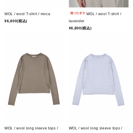
WOL / wool T-shirt / moca
WOL / wool T-shirt /
¥6,800(税込)
lavender
¥6,800(税込)
WOL / wool long sleeve tops /
WOL / wool long sleeve tops /