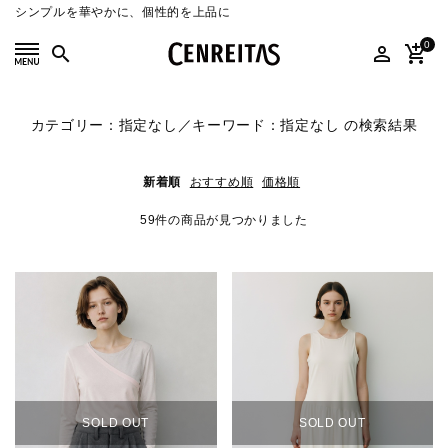
シンプルを華やかに、個性的を上品に
0
search
person_outline
add_shopping_cart
search
カテゴリー：指定なし／キーワード：指定なし の検索結果
新着順
おすすめ順
価格順
ACCOUNT MENU
ようこそ ゲスト 様
59件の商品が見つかりました
meeting_room
person
ログイン
新規会員登録
SELECT
CATEGORY
COLOR
SOLD OUT
SOLD OUT