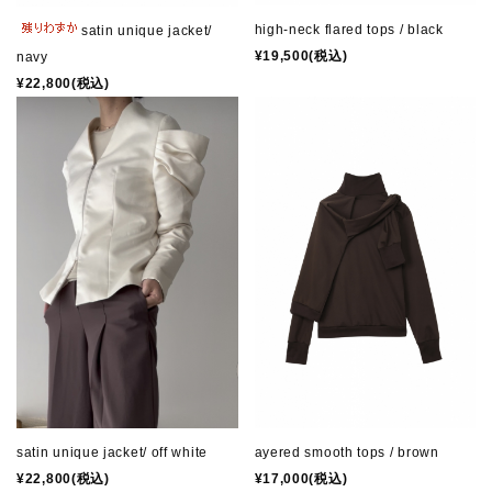
high-neck flared tops / black
satin unique jacket/
¥19,500(税込)
navy
¥22,800(税込)
satin unique jacket/ off white
ayered smooth tops / brown
¥22,800(税込)
¥17,000(税込)