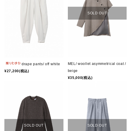
SOLD OUT
MEL/ woollet asymmetrical coat /
drape pants/ off white
beige
¥27,200(税込)
¥35,000(税込)
SOLD OUT
SOLD OUT