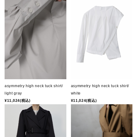
asymmetry high neck tuck shirt/
asymmetry high neck tuck shirt/
light gray
white
¥11,024(税込)
¥11,024(税込)