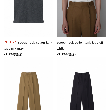
scoop neck cotton tank
scoop neck cotton tank top / off
top / mix gray
white
¥3,870(税込)
¥3,870(税込)