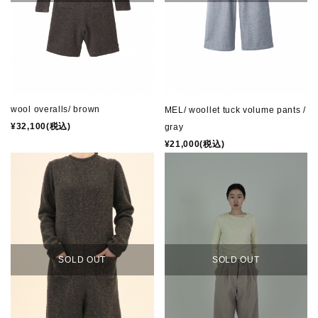
wool overalls/ brown
MEL/ woollet tuck volume pants /
¥32,100(税込)
gray
¥21,000(税込)
SOLD OUT
SOLD OUT