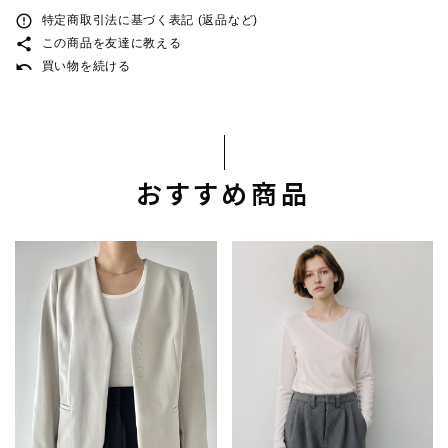
error_outline
特定商取引法に基づく表記 (返品など)
share
この商品を友達に教える
undo
買い物を続ける
おすすめ商品