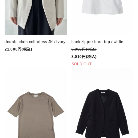
double cloth collarless JK / ivory
back zipper bare-top / white
21,000円(税込)
8,900円(税込)
8,010円(税込)
SOLD OUT