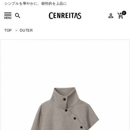
シンプルを華やかに、個性的を上品に
0
search
person_outline
add_shopping_cart
TOP
OUTER
search
ACCOUNT MENU
ようこそ ゲスト 様
meeting_room
person
ログイン
新規会員登録
SELECT
CATEGORY
COLOR