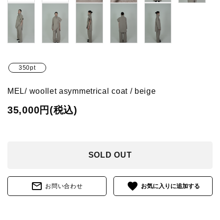
350pt
MEL/ woollet asymmetrical coat / beige
35,000円(税込)
SOLD OUT
mail_outline
favorite
お問い合わせ