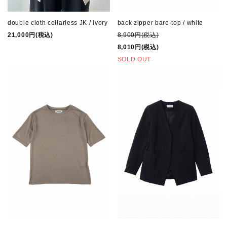
double cloth collarless JK / ivory
back zipper bare-top / white
21,000円(税込)
8,900円(税込)
8,010円(税込)
SOLD OUT