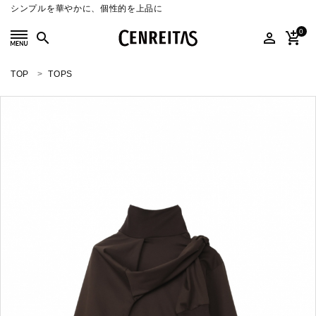
シンプルを華やかに、個性的を上品に
0
search
person_outline
add_shopping_cart
TOP
TOPS
search
ACCOUNT MENU
ようこそ ゲスト 様
meeting_room
person
ログイン
新規会員登録
SELECT
CATEGORY
COLOR