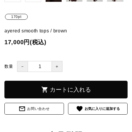
170pt
ayered smooth tops / brown
17,000円(税込)
－
＋
数量
shopping_cart
カートに入れる
mail_outline
favorite
お問い合わせ