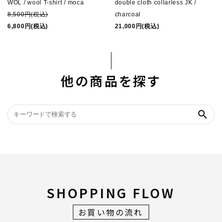
WOL / wool T-shirt / moca
double cloth collarless JK /
8,500円(税込)
charcoal
6,800円(税込)
21,000円(税込)
他の商品を探す
search
SHOPPING FLOW
お買い物の流れ